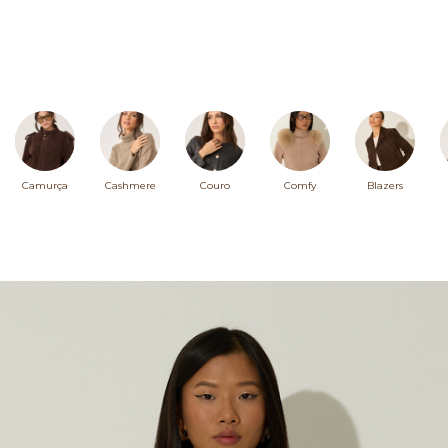
Camurça
Cashmere
Couro
Comfy
Blazers