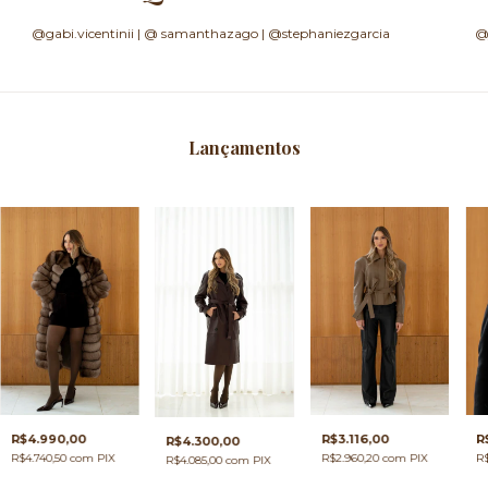
@gabi.vicentinii | @ samanthazago | @stephaniezgarcia
@
Lançamentos
R$3.116,00
R$4.990,00
R
R$4.300,00
R$2.960,20
com
PIX
R$4.740,50
com
PIX
R
R$4.085,00
com
PIX