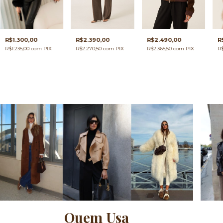
R$2.390,00
R$2.490,00
R
R$1.300,00
R$2.270,50
com
PIX
R$2.365,50
com
PIX
R$
R$1.235,00
com
PIX
Quem Usa