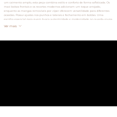
um caimento amplo, esta peça combina estilo e conforto de forma sofisticada. Os
maxi bolsos frontais e os recortes modernos adicionam um toque arrojado,
enquanto as mangas removíveis por zíper oferecem versatilidade para diferentes
ocasiões. Possui ajustes nos punhos e laterais e fechamento em botões. Uma
escolha essencial para quem busca autenticidade e modernidade no guarda-roupa.
Ver mais
Medidas da modelo:
Altura 1,60 cm
Busto 75 cm
Cintura 66 cm
Quadril 85 cm
A modelo veste tamanho M nas fotos.