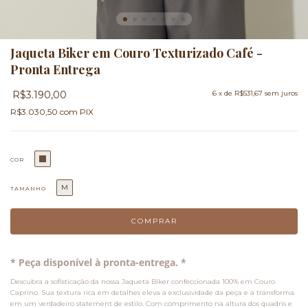
Jaqueta Biker em Couro Texturizado Café -
Pronta Entrega
R$3.190,00
6
x de
R$531,67
sem juros
R$3.030,50
com
PIX
COR
M
TAMANHO
* Peça disponível à pronta-entrega. *
Descubra a sofisticação da nossa Jaqueta Biker confeccionada 100% em Couro
Caprino. Sua te
xtura rica em detalhes eleva a exclusividade da peça e a transforma
em um verdadeiro statement de estilo.
Com comprimento na altura dos quadris e